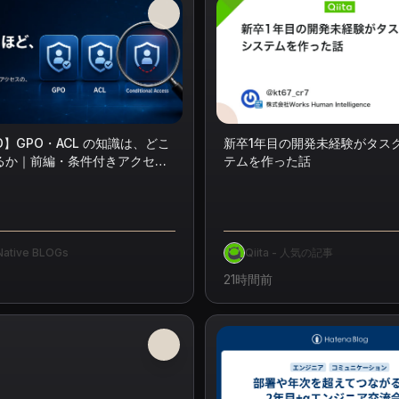
 ID】GPO・ACL の知識は、どこ
新卒1年目の開発未経験がタス
るか｜前編・条件付きアクセス
テムを作った話
読み替える
Native BLOGs
Qiita - 人気の記事
21時間前