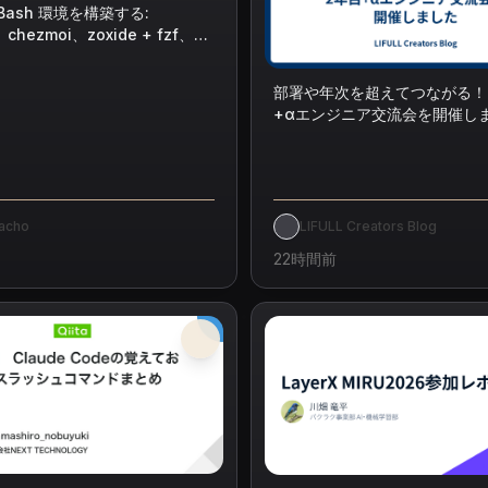
Bash 環境を構築する:
p、chezmoi、zoxide + fzf、
e
部署や年次を超えてつながる！ 1
+αエンジニア交流会を開催し
acho
LIFULL Creators Blog
22時間前