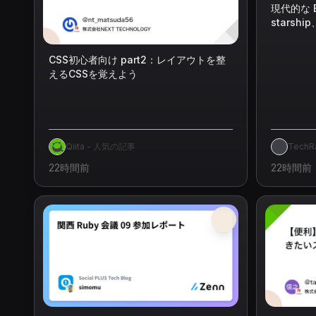
現代的な 
starshi
carapac
CSS初心者向け part2：レイアウトを整
えるCSSを覚えよう
Qiita - 人気の記事
TechR
22時間前
22時間前