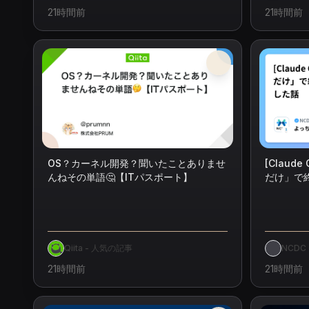
21時間前
21時間前
OS？カーネル開発？聞いたことありませ
[Claud
んねその単語🤔【ITパスポート】
だけ」で終
した話
Qiita - 人気の記事
NCD
21時間前
21時間前