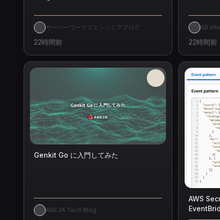
った
サーバーワークスエンジニアブログ
SB Int
22時間前
22時間前
Genkit Go に入門してみた
AWS Secu
EventBr
ABEJA Tech Blog
patter