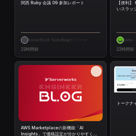
関西 Ruby 会議 09 参加レポート
【便利】 
いスラッ
Social PLUS Tech Blogのフィード
Qiita
22時間前
22時間前
トークナ
AWS Marketplaceの新機能「AI
Insights」で価格設定が分かりやすくな