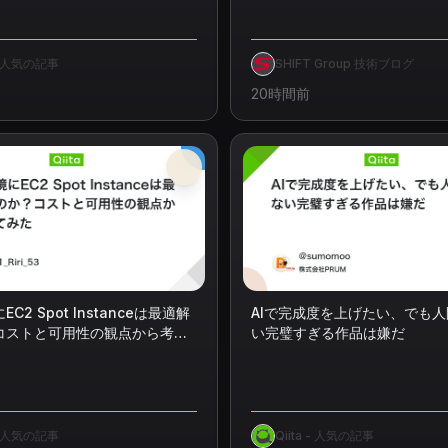
 - 人気の記事
SHIFT Group 技術ブログ
20時間前
C2 Spot Instanceは最適解
AIで完成度を上げたい、でも
コストと可用性の観点から考え
い完璧すぎる作品は嫌だ
 - 人気の記事
Qiita - 人気の記事