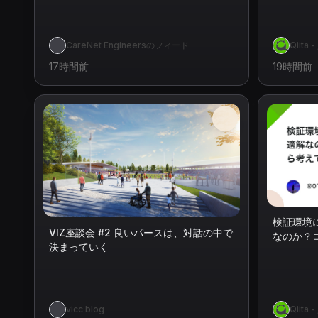
TOP5（2026/08/02）
CareNet Engineersのフィード
Qiita
17時間前
19時間前
検証環境にE
VIZ座談会 #2 良いパースは、対話の中で
なのか？
決まっていく
てみた
vicc blog
Qiita