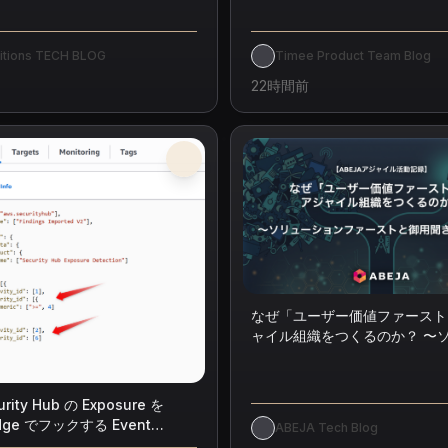
uitions TECH BLOG
Timee Product Team Blog
22時間前
なぜ「ユーザー価値ファースト
ャイル組織をつくるのか？ 〜
ョンファーストと御用聞き開発
rity Hub の Exposure を
idge でフックする Event
ABEJA Tech Blog
n を考える