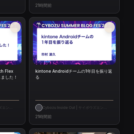
21時間前
 Flex
kintone Androidチームの1年目を振り返
しました！
る
ボウズエン
Cybozu Inside Out | サイボウズエン
ジニアのブログ
21時間前