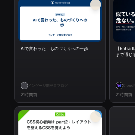
AIで変わった、ものづくりへの一歩
【Entra
まで通じ
を並べて
インゲージ開発者ブログ
Cloud
21時間前
21時間前