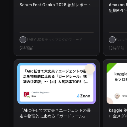
Scrum Fest Osaka 2026 参加レポート
Amazon
短期API
てみた
BABY JOB テックブログのフィード
Fusi
5時間前
13時間前
「AIに任せて大丈夫？エージェントの暴
kaggle
走を物理的に止める『ガードレール』構
ロ金メダ
築の決定版」～【ai】人気記事