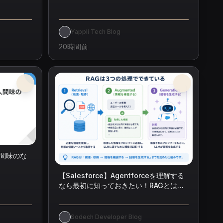
Yappli Tech Blog
20時間前
人間味のな
【Salesforce】Agentforceを理解する
なら最初に知っておきたい！RAGとは何
かを初心者向けに解説
Sodech Developer Blog