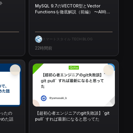
ート
MySQL 9.7のVECTOR型とVector
Functionsを徹底解説（前編） 〜AI時代
のSQLは「意味」を「数値」として表現
する〜
スマートスタイル TECH BLOG
22時間前
ったの
【超初心者エンジニアのgit失敗談】`git
やめた話
pull` すれば最新になると思ってた