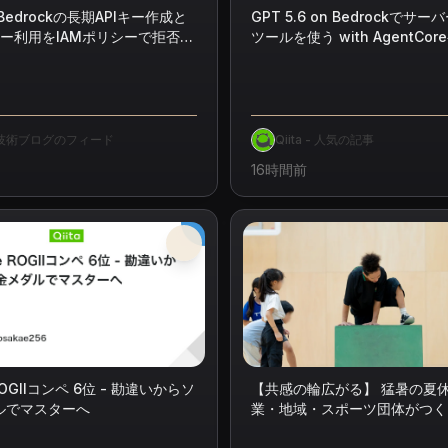
 Bedrockの長期APIキー作成と
GPT 5.6 on Bedrockでサ
キー利用をIAMポリシーで拒否し
ツールを使う with AgentCo
ェイ
c 技術ブログのフィード
Qiita - 人気の記事
16時間前
【共感の輪広がる】 猛暑の夏
 ROGIIコンペ 6位 - 勘違いからソ
業・地域・スポーツ団体がつく
ルでマスターへ
たちの居場所