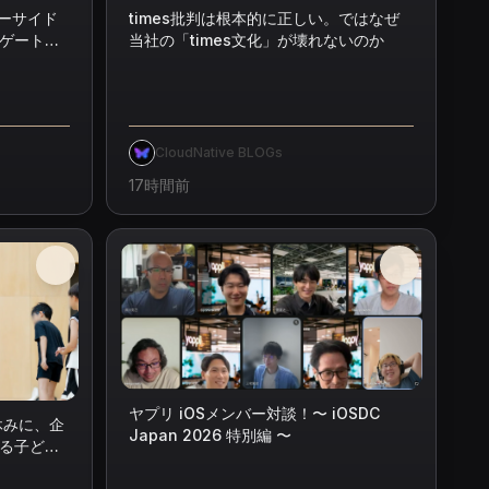
ーバーサイド
times批判は根本的に正しい。ではなぜ
reゲートウ
当社の「times文化」が壊れないのか
CloudNative BLOGs
17時間前
ヤプリ iOSメンバー対談！〜 iOSDC
休みに、企
Japan 2026 特別編 〜
る子ども