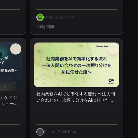
Qiita - 人気の記事
23時間前
社内業務をAIで効率化する流れ 〜法人問
」がアジ
い合わせの一次振り分けをAIに任せた
ソリューシ
話〜
の罠〜
Cluster Tech Blog