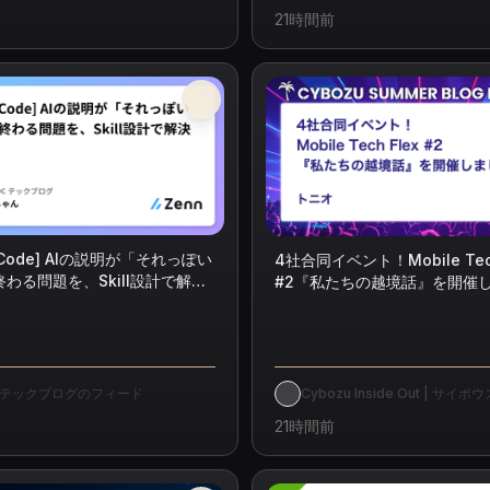
21時間前
e Code] AIの説明が「それっぽい
4社合同イベント！Mobile Tech
わる問題を、Skill設計で解決
#2『私たちの越境話』を開催
C テックブログのフィード
Cybozu Inside Out | サイ
ジニアのブログ
21時間前