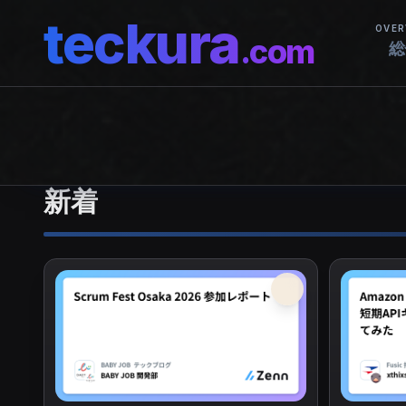
teckura
OVER
.com
総
新着