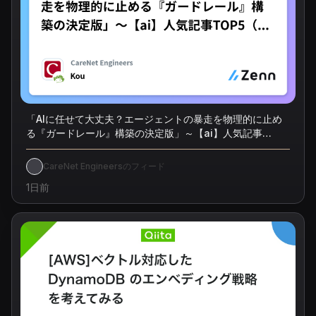
「AIに任せて大丈夫？エージェントの暴走を物理的に止め
る『ガードレール』構築の決定版」～【ai】人気記事
TOP5（2026/08/02）
CareNet Engineersのフィード
1日前