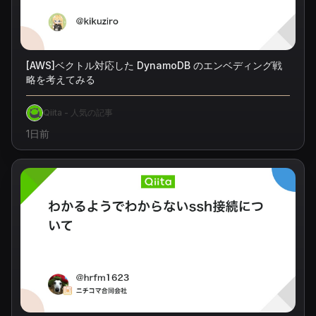
[AWS]ベクトル対応した DynamoDB のエンベディング戦
略を考えてみる
Qiita - 人気の記事
1日前