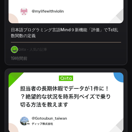
日本語プログラミング言語Mind９新機能「評価」でTcl乱
数関数の定義
Qiita - 人気の記事
19時間前