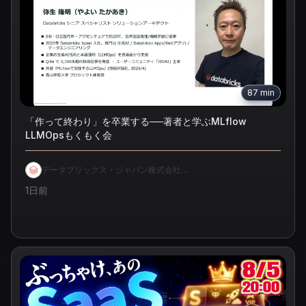
87
min
「作って終わり」を卒業する──著者と学ぶMLflow
LLMOpsもくもく会
データブリックス・ジャパン株式会社 -
公式チャンネル
1日前