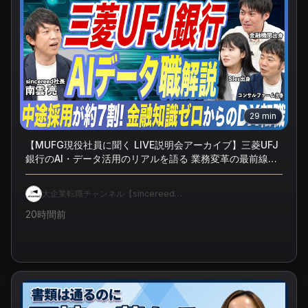
29
min
【MUFG現役社員に聞く LIVE説明会アーカイブ】三菱UFJ
銀行のAI・データ活用のリアルを語る 業務変革の最前線を
徹底解説！ 【IT人材／エンジニア／大企業転職／銀行／
MUFG】
大企業転職チャンネル【sincereed公
式】
20時間前