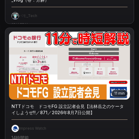
バモ_Tech
12時間前
11
min
NTTドコモ ドコモFG 設立記者会見【法林岳之のケータ
イしようぜ!!／871／2026年8月7日公開】
Impress Watch
14時間前