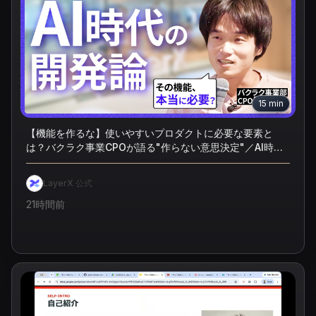
15
min
【機能を作るな】使いやすいプロダクトに必要な要素と
は？バクラク事業CPOが語る"作らない意思決定"／AI時代
のプロダクト開発／バクラク／LayerX／エンジニア
LayerX 公式
21時間前