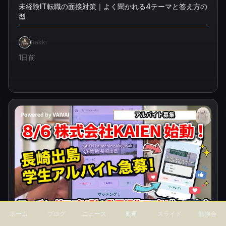
未経験IT転職の面接対策｜よく聞かれる4テーマと答え方の
型
Rakki
1日前
15
min
ホーム
ブログ
ニュース
動画
スライド
勉強会