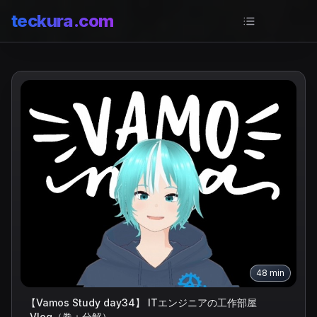
teckura
.com
新着
48
min
【Vamos Study day34】 ITエンジニアの工作部屋
_Vlog（巻：分解）