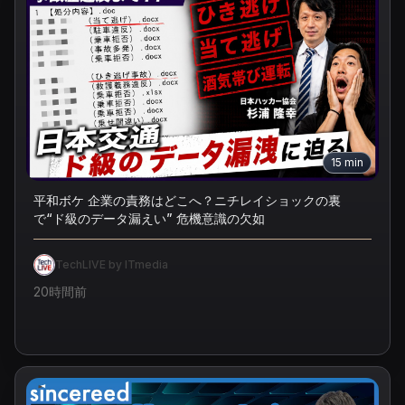
15
min
平和ボケ 企業の責務はどこへ？ニチレイショックの裏
で“ド級のデータ漏えい” 危機意識の欠如
TechLIVE by ITmedia
20時間前