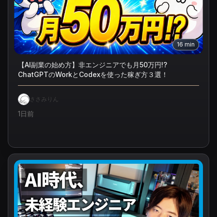
16
min
【AI副業の始め方】非エンジニアでも月50万円!?
ChatGPTのWorkとCodexを使った稼ぎ方３選！
ささみりん
1日前